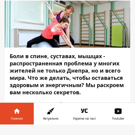
Боли в спине, суставах, мышцах -
распространенная проблема у многих
жителей не только Днепра, но и всего
мира. Что же делать, чтобы оставаться
здоровым и энергичным? Мы раскроем
вам несколько секретов.
О тонкостях и особенностях в пресс-
центре
Информатор
рассказала Елена
Ткач - тренер
Центра оздоровительной
Главная
Актуально
Україна на часі
Youtube
помощи LineGym
, мастер спорта по
Информатор в
гимнастике. Автор уникальной методики
Скачать