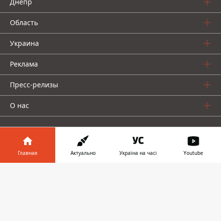
Днепр
Область
Украина
Реклама
Пресс-релизы
О нас
Главная
Актуально
Україна на часі
Youtube
Информатор в
Информатор проекты
Скачать
телефоне
👉
Информатор
Информатор
Информатор
Украина
Киев
Авто