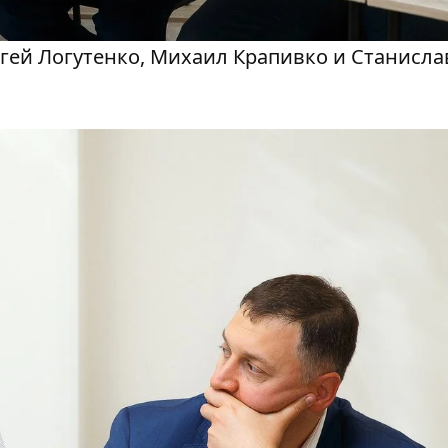
гей Логутенко, Михаил Крапивко и Станисла