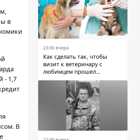
м,
ны в
ономики
23:00 вчера
Как сделать так, чтобы
ой
визит к ветеринару с
иарда
любимцем прошел
- 1,7
спокойно: простые советы
кредит
ля
сом. В
е
22:40 вчера