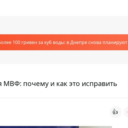
Более 100 гривен за куб воды: в Днепре снова планирую
я МВФ: почему и как это исправить
👍