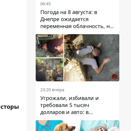
06:45
Погода на 8 августа: в
Днепре ожидается
переменная облачность, но
может пойти дождь
23:20 вчера
Угрожали, избивали и
требовали 5 тысяч
есторы
долларов и авто: в
Павлограде задержали двух
мужчин