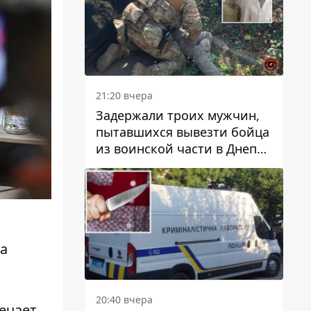
21:20 вчера
Задержали троих мужчин,
пытавшихся вывезти бойца
из воинской части в Днепр
за 7 тысяч долларов: среди
них был врач
а
20:40 вчера
ечает,