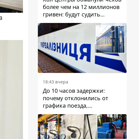
более чем на 12 миллионов
гривен: будут судить
в
днепрянина,
организовавшего
транснациональную
преступную организацию
18:43 вчера
До 10 часов задержки:
почему отклонились от
графика поезда,
курсирующие через Днепр
и область