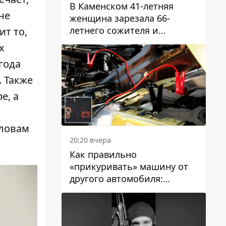
В Каменском 41-летняя
не
женщина зарезала 66-
летнего сожителя и
т то,
пыталась обмануть
х
полицейских
года
. Также
е, а
словам
20:20 вчера
Как правильно
«прикуривать» машину от
другого автомобиля:
инструкция для водителей