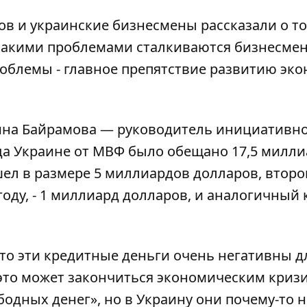
в и украинские бизнесмены рассказали о то
 с какими проблемами сталкиваются бизнесме
роблемы - главное препятствие развитию эк
мина Байрамова — руководитель инициативн
года Украине от МВФ было обещано 17,5 милл
л в размере 5 миллиардов долларов, второй 
году, - 1 миллиард долларов, и аналогичный 
то эти кредитные деньги очень негативны д
это может закончиться экономическим кризи
одных денег», но в Украину они почему-то н