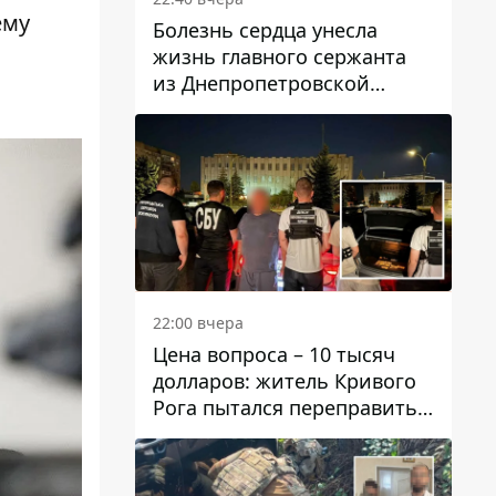
ему
Болезнь сердца унесла
жизнь главного сержанта
из Днепропетровской
области Юрия Свистуна
22:00 вчера
Цена вопроса – 10 тысяч
долларов: житель Кривого
Рога пытался переправить
мужчину в Словакию