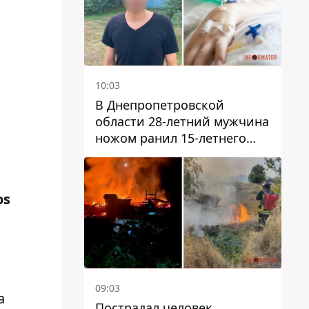
10:03
В Днепропетровской
области 28-летний мужчина
ножом ранил 15-летнего
парня
os
09:03
а
Пострадал человек,