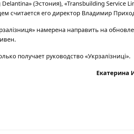
 Delantina» (Эстония), «Transbuilding Service L
ем считается его директор Владимир Прихо
Укрзалізниця» намерена направить на обновл
ривен.
колько
получает
руководство «Укрзалізниці».
Екатерина 