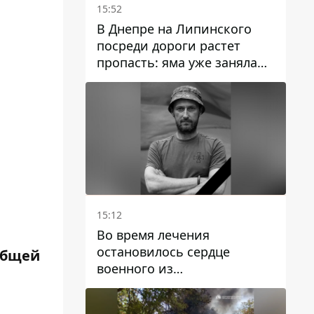
15:52
В Днепре на Липинского
посреди дороги растет
пропасть: яма уже заняла
полосу движения
15:12
Во время лечения
остановилось сердце
общей
военного из
Днепропетровской области
Ростислава Лупашко