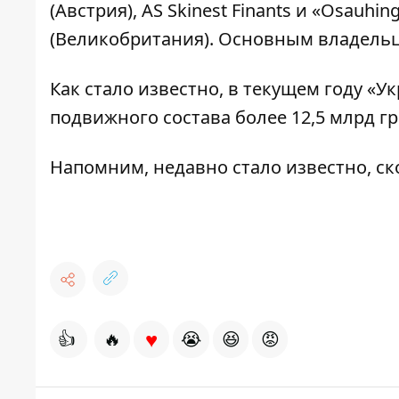
(Австрия), AS Skinest Finants и «Osauhing
(Великобритания). Основным владельц
Как стало известно, в текущем году «
подвижного состава более 12,5 млрд г
Напомним, недавно стало известно, с
♥
👍
🔥
😭
😆
😡