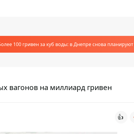
Более 100 гривен за куб воды: в Днепре снова планирую
ых вагонов на миллиард гривен
👍