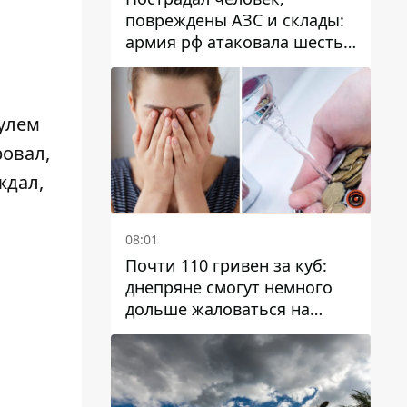
повреждены АЗС и склады:
армия рф атаковала шесть
районов Днепропетровской
области
рулем
ровал,
ждал,
08:01
Почти 110 гривен за куб:
днепряне смогут немного
дольше жаловаться на
запланированные тарифы
на воду на 2027 год