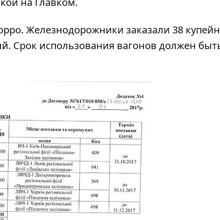
лкой на
Главком
.
орро
. Железнодорожники заказали 38 купей
ый. Срок использования вагонов должен быт