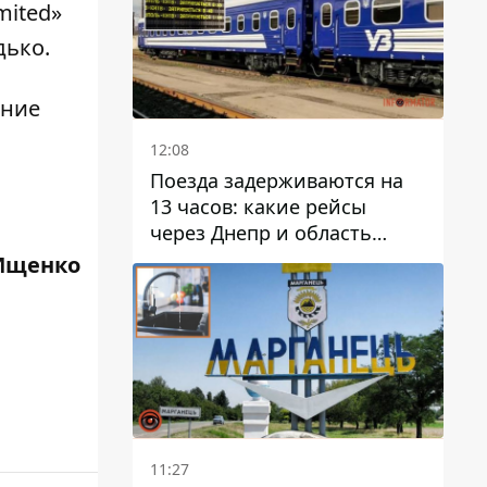
imited»
дько.
ение
12:08
Поезда задерживаются на
13 часов: какие рейсы
через Днепр и область
выбились из графика
Ищенко
11:27