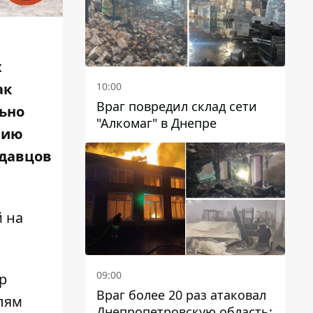
х
10:00
ак
Враг повредил склад сети
ьно
"Алкомаг" в Днепре
рию
одавцов
й на
09:00
р
Враг более 20 раз атаковал
лям
Днепропетровскую область: