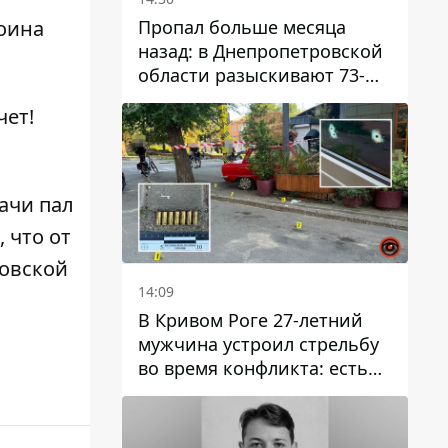
Пропал больше месяца
Воина
назад: в Днепропетровской
области разыскивают 73-
летнего мужчину
ет!
ачи пал
, что
от
ровской
14:09
В Кривом Роге 27-летний
мужчина устроил стрельбу
во время конфликта: есть
раненый