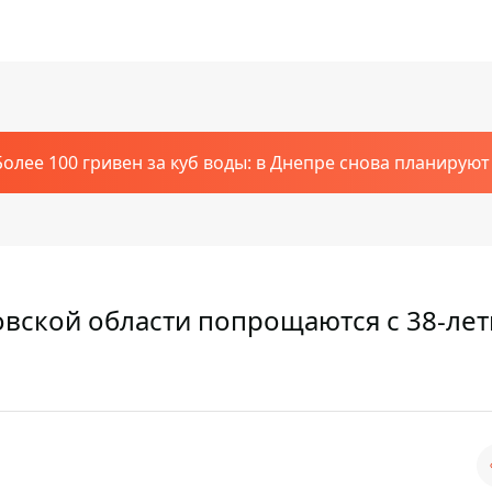
Более 100 гривен за куб воды: в Днепре снова планирую
овской области попрощаются с 38-ле