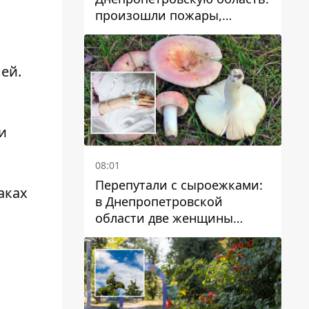
произошли пожары,
повреждены дома,
инфраструктура и авто
ей.
и
08:01
Перепутали с сыроежками:
аках
в Днепропетровской
области две женщины
отравились грибами