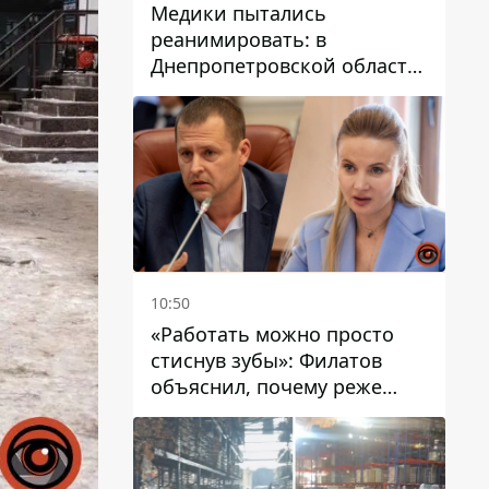
Медики пытались
реанимировать: в
Днепропетровской области
двухлетний мальчик утонул
в бассейне
10:50
«Работать можно просто
стиснув зубы»: Филатов
объяснил, почему реже
пишет в соцсетях и
раскритиковал медийность
чиновников