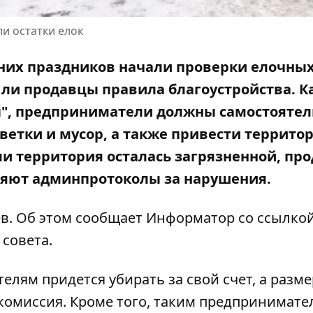
и остатки елок
них праздников начали проверки елочны
 ли продавцы правила благоустройства. К
ы", предприниматели должны самостоятел
ветки и мусор, а также привести террито
сли территория осталась загрязненной, пр
ляют админпротоколы за нарушения.
ев. Об этом сообщает Информатор со ссылко
 совета.
елям придется убирать за свой счет, а разме
омиссия. Кроме того, таким предпринимате