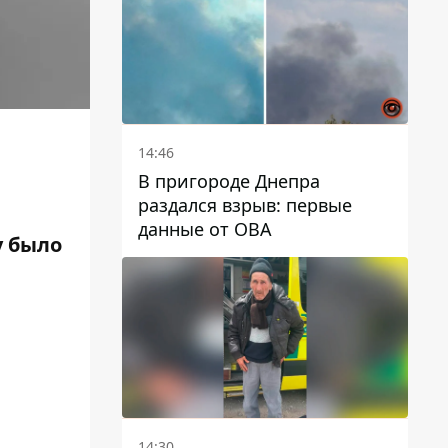
автобусами и электричками
14:46
В пригороде Днепра
раздался взрыв: первые
данные от ОВА
у было
14:30