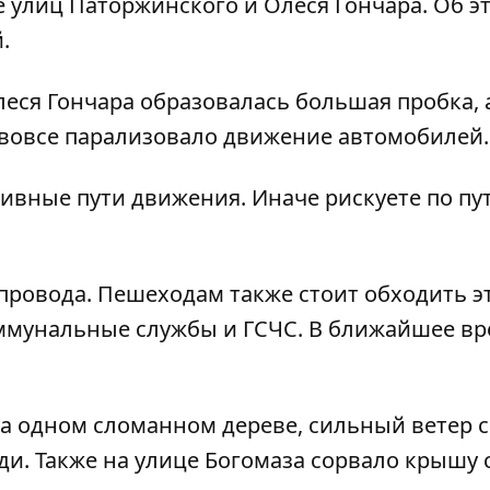
е улиц Паторжинского и Олеся Гончара. Об э
.
леся Гончара образовалась большая пробка, 
вовсе парализовало движение автомобилей.
вные пути движения. Иначе рискуете по пут
провода. Пешеходам также стоит обходить э
оммунальные службы и ГСЧС. В ближайшее в
на одном сломанном дереве, сильный ветер 
и. Также на улице Богомаза сорвало крышу 