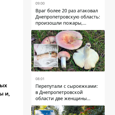
09:00
Враг более 20 раз атаковал
Днепропетровскую область:
произошли пожары,
повреждены дома,
инфраструктура и авто
08:01
ных
Перепутали с сыроежками:
в Днепропетровской
ы и,
области две женщины
отравились грибами