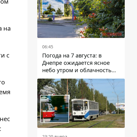
том
а на
06:45
и с
Погода на 7 августа: в
Днепре ожидается ясное
небо утром и облачность
после обеда
то
ремя
снес
с
23:20 вчера