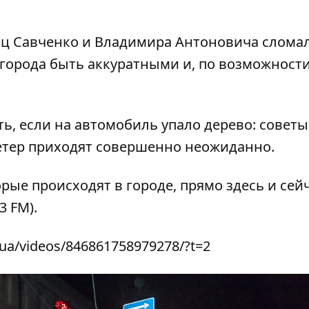
лиц Савченко и Владимира Антоновича слома
города быть аккуратными и, по возможности
ть, если на автомобиль упало дерево
: советы
етер приходят совершенно неожиданно.
орые происходят в городе, прямо здесь и сей
3 FM).
.ua/videos/846861758979278/?t=2