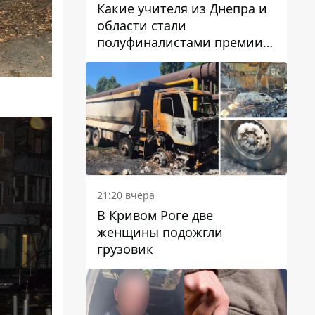
Какие учителя из Днепра и
области стали
полуфиналистами премии
Global Teacher Prize Ukraine
2026
21:20 вчера
В Кривом Роге две
женщины подожгли
грузовик