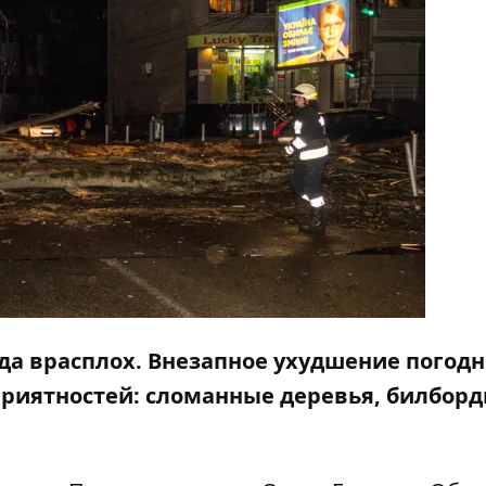
ода врасплох. Внезапное ухудшение погод
приятностей: сломанные деревья, билборд