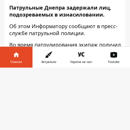
Патрульные Днепра задержали лиц,
подозреваемых в изнасиловании.
Об этом
Информатору
сообщают в пресс-
службе патрульной полиции.
Во время патрулирования экипаж получил
информацию об изнасиловании и
приметы лиц, подозреваемых в
Главная
Актуально
Україна на часі
Youtube
совершении преступления. По данным
ориентировкам полицейские обследовали
Информатор в
Скачать
центральную часть города.
телефоне
👉
Подозреваемых
правоохранители заметили на площади
Старомостовой. Инспекторы опросили и
установили личности. Позже, обоих
граждан заявительница узнала, как своих
обидчиков. Подозреваемых передали