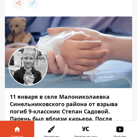
11 января в селе Малониколаевка
Синельниковского района от взрыва
погиб 9-классник Степан Садовой.
Парень был вблизи карьера. После
взрыва возле школьника обнаружили
тубусы от боеприпасов.
Главная
Актуально
Україна на часі
Youtube