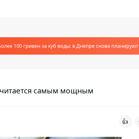
Более 100 гривен за куб воды: в Днепре снова планирую
 считается самым мощным
👍