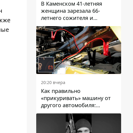
В Каменском 41-летняя
н
женщина зарезала 66-
летнего сожителя и
акже
пыталась обмануть
ные
полицейских
20:20 вчера
Как правильно
«прикуривать» машину от
другого автомобиля:
инструкция для водителей