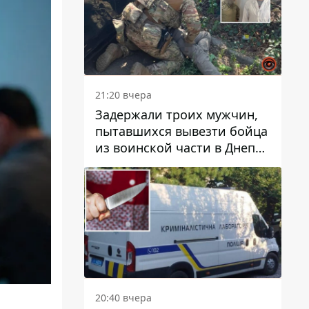
21:20 вчера
Задержали троих мужчин,
пытавшихся вывезти бойца
из воинской части в Днепр
за 7 тысяч долларов: среди
них был врач
20:40 вчера