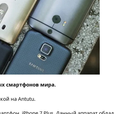
ых смартфонов мира.
лкой на
Antutu
.
смартфон
iPhone 7 Plus
. Данный аппарат облад