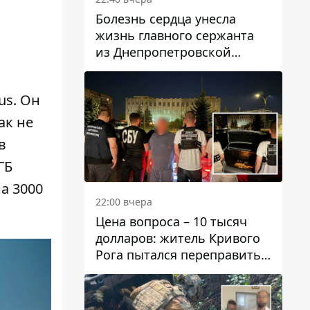
Болезнь сердца унесла
жизнь главного сержанта
из Днепропетровской
области Юрия Свистуна
us. Он
ак не
в
ГБ
а 3000
22:00 вчера
Цена вопроса – 10 тысяч
долларов: житель Кривого
Рога пытался переправить
мужчину в Словакию