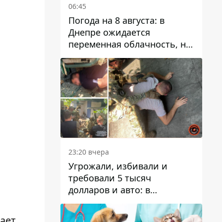
06:45
Погода на 8 августа: в
Днепре ожидается
переменная облачность, но
может пойти дождь
23:20 вчера
Угрожали, избивали и
требовали 5 тысяч
долларов и авто: в
Павлограде задержали двух
мужчин
ает