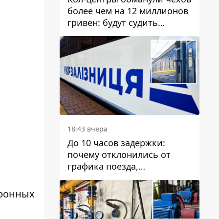
более чем на 12 миллионов
гривен: будут судить
днепрянина,
организовавшего
транснациональную
преступную организацию
18:43 вчера
До 10 часов задержки:
почему отклонились от
графика поезда,
курсирующие через Днепр
и область
тронных