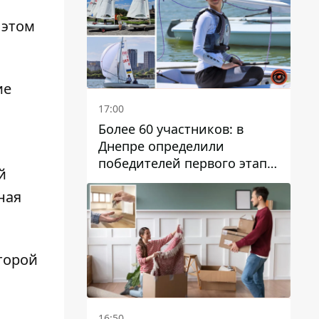
 этом
ие
17:00
Более 60 участников: в
Днепре определили
победителей первого этапа
й
Кубка Украины по
ная
парусному спорту
оторой
16:50