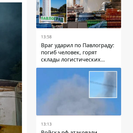
13:58
Враг ударил по Павлограду:
погиб человек, горят
склады логистических
компаний и магазина
13:13
Войска рф атаковали