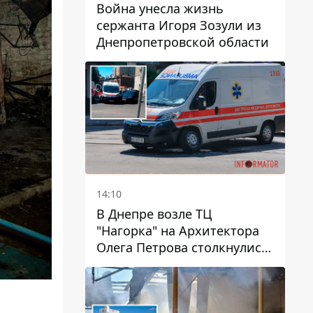
Война унесла жизнь
сержанта Игоря Зозули из
Днепропетровской области
14:10
В Днепре возле ТЦ
"Нагорка" на Архитектора
Олега Петрова столкнулись
"скорая" и Toyota: трамваи
№5 задерживаются