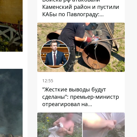
Каменский район и пустили
КАБы по Павлограду:
пострадал мужчина, в небо
поднимается столб дыма
12:55
"Жесткие выводы будут
сделаны": премьер-министр
отреагировал на
несколькодневное
отсутствие воды в Марганце