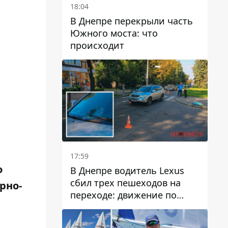
18:04
В Днепре перекрыли часть
Южного моста: что
происходит
17:59
о
В Днепре водитель Lexus
сбил трех пешеходов на
рно-
переходе: движение по
проспекту Науки
затруднено