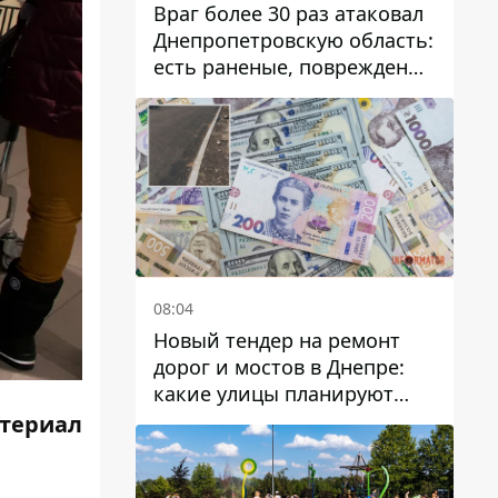
Враг более 30 раз атаковал
Днепропетровскую область:
есть раненые, повреждены
лицей, дома и предприятия
08:04
Новый тендер на ремонт
дорог и мостов в Днепре:
какие улицы планируют
обновить и сколько
териал
десятков миллионов гривен
на это хотят потратить