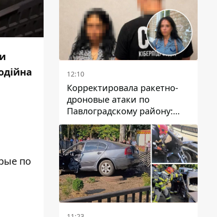
ии
одійна
12:10
Корректировала ракетно-
дроновые атаки по
Павлоградскому району:
задержали вражескую
агентку
рые по
11:23