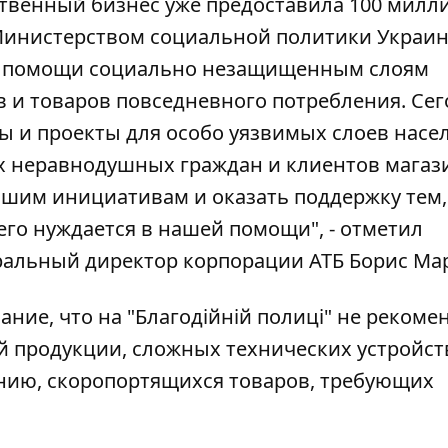
ственный бизнес уже
предоставила 100 милл
Министерством социальной политики Украи
ой помощи социально незащищенным слоям
 и товаров повседневного потребления. Сег
 и проекты для особо уязвимых слоев насе
х неравнодушных граждан и клиентов магаз
ашим инициативам и оказать поддержку тем,
го нуждается в нашей помощи", - отметил
еральный директор корпорации АТБ Борис Ма
ние, что на "Благодійній полиці" не рекоме
 продукции, сложных технических устройст
ию, скоропортящихся товаров, требующих