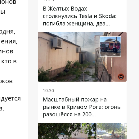
ионов
В Желтых Водах
ны
столкнулись Tesla и Skoda:
погибла женщина, два
человека пострадали
одня,
ления,
инов
 кто в
рков
10:30
ндуется
Масштабный пожар на
рынке в Кривом Роге: огонь
в,
разошёлся на 200
квадратных метров