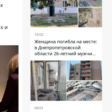
ах
х и
10:02
Женщина погибла на месте:
в Днепропетровской
области 26-летний мужчина
избил трех человек
металлическим предметом
09:01