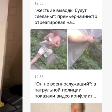
12:55
"Жесткие выводы будут
сделаны": премьер-министр
отреагировал на
несколькодневное
отсутствие воды в Марганце
12:33
"Он не военнослужащий": в
патрульной полиции
показали видео конфликта
с мужчиной без ноги на
проспекте Поля в Днепре