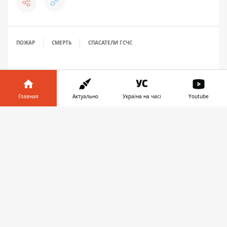
ПОЖАР
СМЕРТЬ
СПАСАТЕЛИ ГСЧС
Главная
Актуально
Україна на часі
Youtube
Информатор в
Скачать
телефоне
👉
ПРЕДЛОЖИТЬ НОВОСТЬ
Днепр
Область