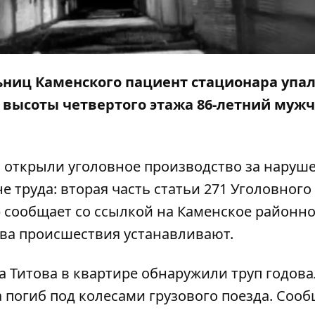
льниц Каменского пациент стационара упал
с высоты четвертого этажа 86-летний муж
и открыли уголовное производство за наруш
 труда: вторая часть статьи 271 Уголовного
р
сообщает со
ссылкой
на Каменское районн
тва происшествия устанавливают.
а Титова в квартире
обнаружили труп
годова
а
погиб
под колесами грузового поезда. Соо