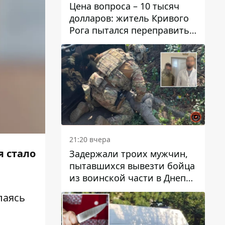
Цена вопроса – 10 тысяч
долларов: житель Кривого
Рога пытался переправить
мужчину в Словакию
21:20 вчера
я стало
Задержали троих мужчин,
пытавшихся вывезти бойца
из воинской части в Днепр
за 7 тысяч долларов: среди
лаясь
них был врач