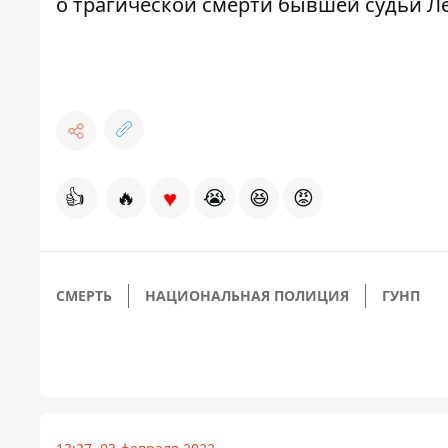
о
трагической смерти
бывшей судьи Ле
♥
👍
🔥
😭
😆
😡
СМЕРТЬ
НАЦИОНАЛЬНАЯ ПОЛИЦИЯ
ГУНП