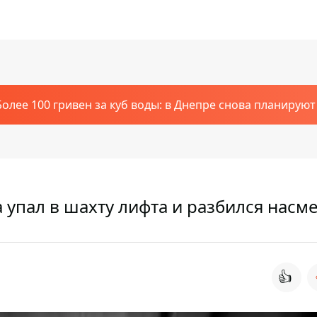
Более 100 гривен за куб воды: в Днепре снова планирую
упал в шахту лифта и разбился насм
👍