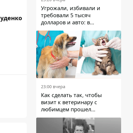
Угрожали, избивали и
требовали 5 тысяч
Руденко
долларов и авто: в
Павлограде задержали двух
мужчин
23:00 вчера
Как сделать так, чтобы
визит к ветеринару с
любимцем прошел
спокойно: простые советы