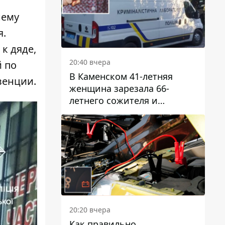
нему
я.
к дяде,
20:40 вчера
й по
В Каменском 41-летняя
венции.
женщина зарезала 66-
летнего сожителя и
пыталась обмануть
полицейских
20:20 вчера
Как правильно