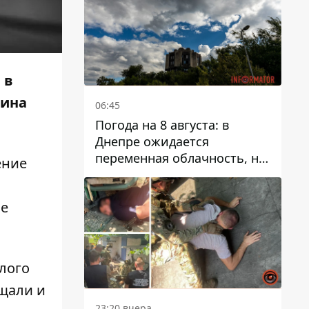
 в
чина
06:45
Погода на 8 августа: в
Днепре ожидается
переменная облачность, но
ение
может пойти дождь
ое
лого
бщали и
23:20 вчера