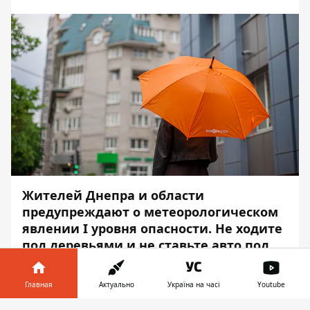
Жителей Днепра и области
предупреждают о метеорологическом
явлении I уровня опасности. Не ходите
под деревьями и не ставьте авто под
шаткими конструкциями.
Главная
Актуально
Україна на часі
Youtube
Об этом сообщает
Информатор
, ссылаясь
на главное управление ГСЧС области.