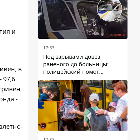
тия и
17:53
Под взрывами довез
раненого до больницы:
ивен, в
полицейский помог
 97,6
пострадавшему после атаки
на Каменский район
гривен,
онда -
злетно-
17:37