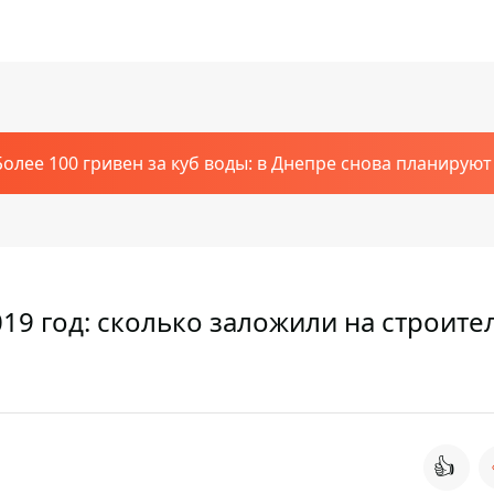
Более 100 гривен за куб воды: в Днепре снова планирую
19 год: сколько заложили на строите
👍