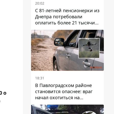
20:02
С 81-летней пенсионерки из
Днепра потребовали
оплатить более 21 тысячи
гривен за "вмешательство в
работу счетчика"
18:31
В Павлоградском районе
становится опаснее: враг
0 о
начал охотиться на
е
гражданский и военный
транспорт