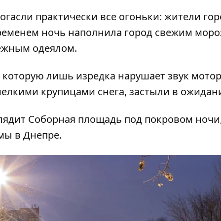
огасли практически все огоньки: жители гор
 временем ночь наполнила город свежим мор
ежным одеялом.
 которую лишь изредка нарушает звук мотор
лкими крупицами снега, застыли в ожидани
лядит Соборная площадь под покровом ночи
имы в Днепре
.