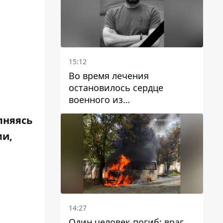
15:12
Во время лечения
остановилось сердце
военного из
Днепропетровской области
лняясь
Ростислава Лупашко
ми,
14:27
Один человек погиб: враг