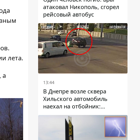
атаковал Никополь, сгорел
ода
рейсовый автобус
озным
ов.
и лета.
, а
13:44
В Днепре возле сквера
Хильского автомобиль
наехал на отбойник:
момент происшествия