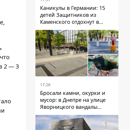
Каникулы в Германии: 15
детей Защитников из
Каменского отдохнут в
е,
Вуппертале
ь
 что
в 2 — 3
17:26
Бросали камни, окурки и
мусор: в Днепре на улице
тало
Яворницкого вандалы
ии
повредили питьевые
фонтаны