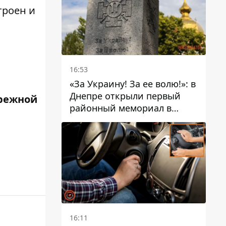
троен и
16:53
«За Украину! За ее волю!»: в
Днепре открыли первый
режной
районный мемориал в
честь погибших
Защитников
16:11