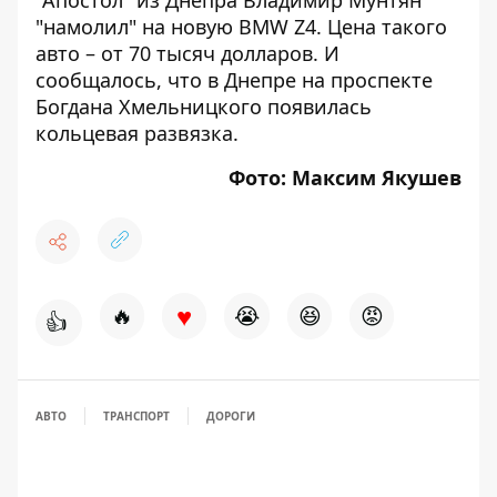
"Апостол" из Днепра
Владимир Мунтян
"намолил" на новую BMW Z4
. Цена такого
авто – от 70 тысяч долларов. И
сообщалось, что в Днепре на проспекте
Богдана Хмельницкого появилась
кольцевая развязка
.
Фото: Максим Якушев
♥
🔥
😭
😆
😡
👍
АВТО
ТРАНСПОРТ
ДОРОГИ