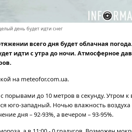
целый день будет идти снег
ротяжении всего дня будет облачная погода
дет идти с утра до ночи. Атмосферное да
ров.
кой на meteofor.com.ua
.
 с порывами до 10 метров в секунду. Утром к
тся юго-западный. Ночью влажность воздуха
чение дня – 92-93%, а вечером – 93-95%.
 мороза, а в 11:00 - 0 градусов. Возможен мок