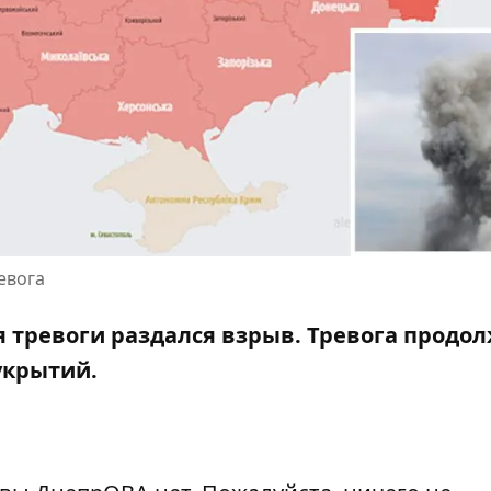
евога
мя тревоги раздался взрыв. Тревога продо
 укрытий.