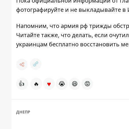
Пока официальной информации от глав
фотографируйте и не выкладывайте в И
Напомним, что
армия рф трижды обст
Читайте также, что делать,
если очутил
украинцам
бесплатно восстановить ме
♥
👍
🔥
😭
😆
😡
ДНЕПР