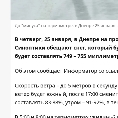
До "минуса" на термометре: в Днепре 25 января 
В четверг, 25 января, в Днепре на п
Синоптики обещают снег, который бу
будет составлять 749 – 755 миллимет
Об этом сообщает Информатор со
ссыл
Скорость ветра – до 5 метров в секунду
ветер будет южный, после 17:00 смени
составлять 83-88%, утром – 91-92%, в те
В 5:00 и 8:00 на термометрах увидим -2