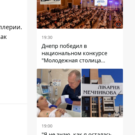
ллерии.
как
19:30
Днепр победил в
национальном конкурсе
"Молодежная столица
Украины – 2026"
19:00
"Я не знаю, как я осталась