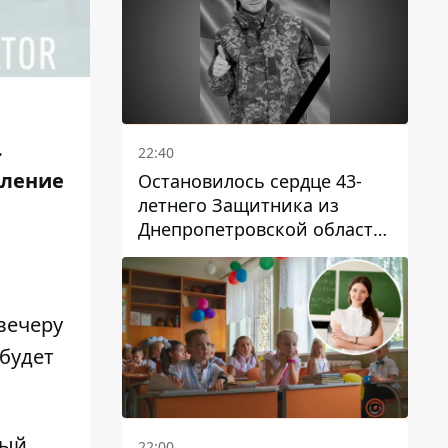
.
22:40
вление
Остановилось сердце 43-
летнего Защитника из
Днепропетровской области
Евгения Зинченко
 вечеру
 будет
рый
22:00