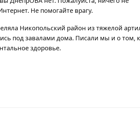
ы ДнепрОВА нет. Пожалуйста, ничего не
нтернет. Не помогайте врагу.
реляла Никопольский район
из тяжелой арти
ись под завалами дома
. Писали мы и о том, 
нтальное здоровье
.