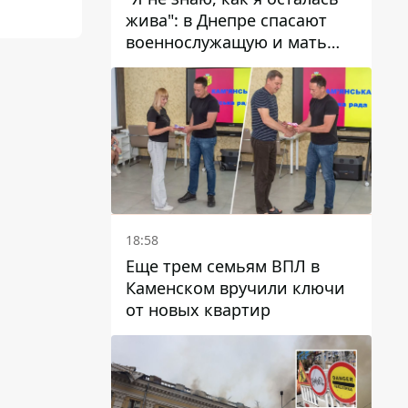
жива": в Днепре спасают
военнослужащую и мать
четверых детей, которую
ранил КАБ
18:58
Еще трем семьям ВПЛ в
Каменском вручили ключи
от новых квартир