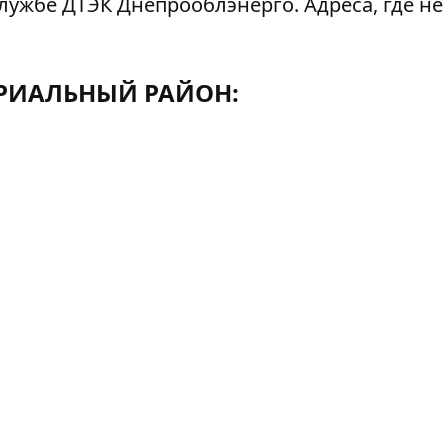
лужбе ДТЭК Днепрооблэнерго. Адреса, где не
РИАЛЬНЫЙ РАЙОН: