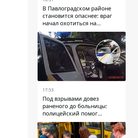
В Павлоградском районе
становится опаснее: враг
начал охотиться на
гражданский и военный
транспорт
17:53
Под взрывами довез
раненого до больницы:
полицейский помог
пострадавшему после атаки
на Каменский район