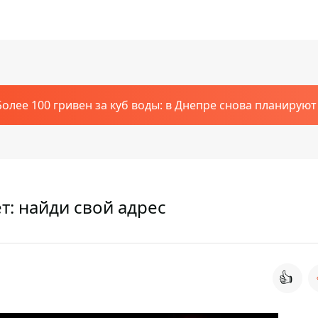
Более 100 гривен за куб воды: в Днепре снова планирую
т: найди свой адрес
👍