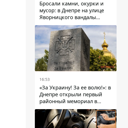
Бросали камни, окурки и
мусор: в Днепре на улице
Яворницкого вандалы
повредили питьевые
фонтаны
16:53
«За Украину! За ее волю!»: в
Днепре открыли первый
районный мемориал в
честь погибших
Защитников