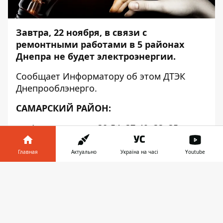
Завтра, 22 ноября, в связи с
ремонтными работами в 5 районах
Днепра не будет электроэнергии.
Сообщает
Информатору
об этом ДТЭК
Днепрооблэнерго.
САМАРСКИЙ РАЙОН:
ул. Автодорожная 38-54, 37-49, 33, 35;
ул. Зоопарковая 65-117, 74-120;
Главная
Актуально
Україна на часі
Youtube
ул. Июльская 32-44, 19а-27;
Информатор в
Скачать
телефоне
👉
25-го партсъезда (Князя Костянтина
Острозького) 34-44;
ул. Разъездная 54-62;