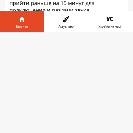
прийти раньше на 15 минут для
подключения и раздачи звука.
Главная
Актуально
Україна на часі
Информатор в
Скачать
телефоне
👉