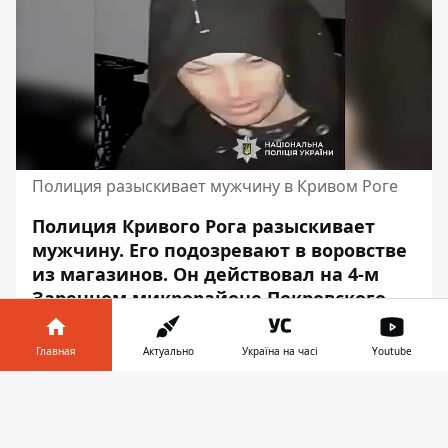
Полиция разыскивает мужчину в Кривом Роге
Полиция Кривого Рога разыскивает
мужчину. Его подозревают в воровстве
из магазинов. Он действовал на 4-м
Заречном микрорайоне Покровского
района. После этого пропал и
скрывается от органов власти во
Главная
Актуально
Україна на часі
Youtube
избежание ответственности по статье
Информатор в
185 Уголовного кодекса Украины
Скачать
телефоне
👉
(кража).