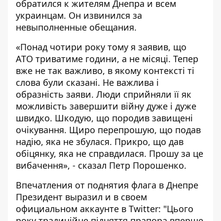
обратился к жителям Днепра и всем
украинцам. Он извинился за
невыполненные обещания.
«Понад чотири року тому я заявив, що
АТО триватиме години, а не місяці. Тепер
вже не так важливо, в якому контексті ті
слова були сказані. Не важлива і
образність заяви. Люди сприйняли її як
можливість завершити війну дуже і дуже
швидко. Шкодую, що породив завищені
очікування. Щиро перепрошую, що подав
надію, яка не збулася. Прикро, що дав
обіцянку, яка не справдилася. Прошу за це
вибачення», - сказал Петр Порошенко.
Впечатления от поднятия флага в Днепре
Президент выразил и в
своем
официальном аккаунте в Twitter
: "Цього
року традиційне підняття прапора вперше