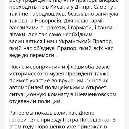
проходить не в Києві, а у Дніпрі. Саме тут,
так і не народившись, безславно загинула
так звана Новоросія. Для нашої армії
важливими є і ракети, і гармати, і танки, і
літаки. Але так само необхідним
залишається і наш Український Прапор,
який нас об’єднує. Прапор, який всіх нас
веде до перемоги".
После мероприятия и флешмоба возле
исторического музея Президент также
примет участие во вручении 27 новых
автомобилей полицейским и откроет
ситуационную комнату в Шевченковском
отделении полиции.
Ранее мы показывали,
как Днепр
готовится к приезду Петра Порошенко
. В
этом году Порошенко уже приезжал в