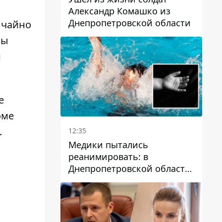
Александр Комашко из
Днепропетровской области
ычайно
бы
й
е
оме
.
12:35
Медики пытались
реанимировать: в
Днепропетровской области
двухлетний мальчик утонул
в бассейне