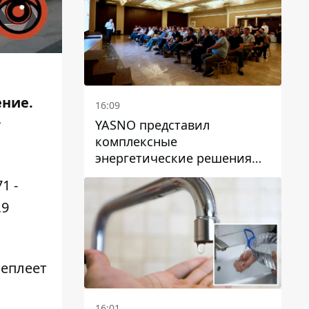
ение.
16:09
т
YASNO представил
комплексные
энергетические решения
для бизнеса в Днепре
1 -
,9
теплеет
16:01