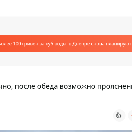
Более 100 гривен за куб воды: в Днепре снова планирую
ачно, после обеда возможно прояснен
👍