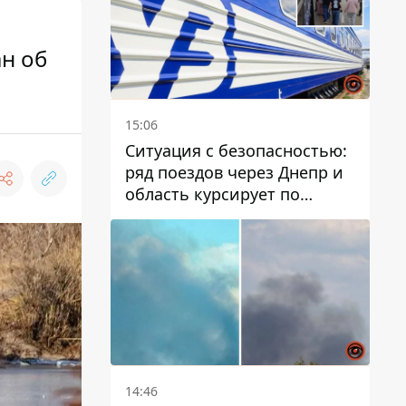
ан об
15:06
Ситуация с безопасностью:
ряд поездов через Днепр и
область курсирует по
измененному маршруту, а
часть пути заменили
автобусами и электричками
14:46