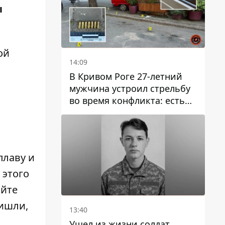
ы
ой
14:09
В Кривом Роге 27-летний
мужчина устроил стрельбу
во время конфликта: есть
раненый
плаву и
 этого
айте
ришли,
13:40
Ушел из жизни солдат