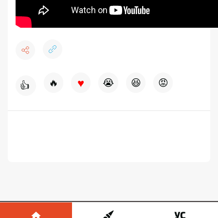
♥
🔥
😭
😆
😡
👍