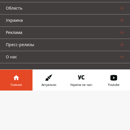
Область
Украина
Реклама
Пресс-релизы
О нас
Главная
Актуально
Україна на часі
Youtube
Информатор в
Информатор проекты
Скачать
телефоне
👉
Информатор
Информатор
Информатор
Украина
Киев
Авто