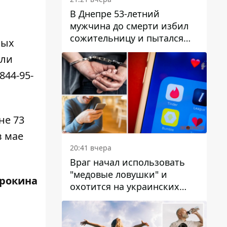
В Днепре 53-летний
мужчина до смерти избил
сожительницу и пытался
ных
скрыть преступление:
или
детали
 844-95-
не 73
в мае
20:41 вчера
Враг начал использовать
"медовые ловушки" и
трокина
охотится на украинских
военнослужащих