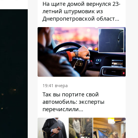
На щите домой вернулся 23-
летний штурмовик из
Днепропетровской области
Богдан Бескровный
19:41 вчера
Так вы портите свой
автомобиль: эксперты
перечислили
распространенные
привычки водителей,
которые на самом деле