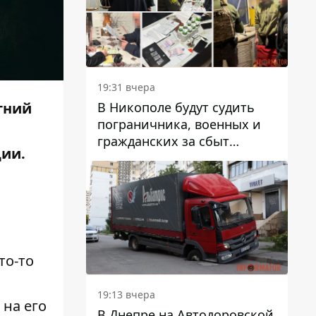
вредят машине
19:31 вчера
В Никополе будут судить
етний
пограничника, военных и
гражданских за сбыт
ции.
психотропов
то-то
19:13 вчера
 на его
В Днепре на Автодоровской