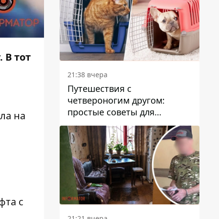
 В тот
21:38 вчера
Путешествия с
четвероногим другом:
простые советы для
ла на
поездок с животными
фта с
21:21 вчера