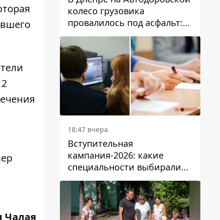
оторая
колесо грузовика
провалилось под асфальт:
авшего
движение заблокировано
атели
 2
сечения
18:47 вчера
Вступительная
кампания-2026: какие
мер
специальности выбирали
абитуриенты в Украине
 Чалая