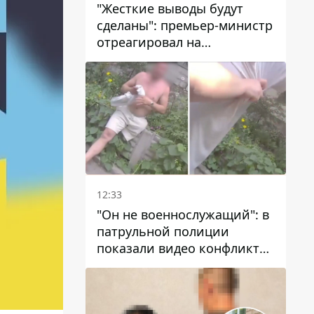
"Жесткие выводы будут
сделаны": премьер-министр
отреагировал на
несколькодневное
отсутствие воды в Марганце
12:33
"Он не военнослужащий": в
патрульной полиции
показали видео конфликта
с мужчиной без ноги на
проспекте Поля в Днепре