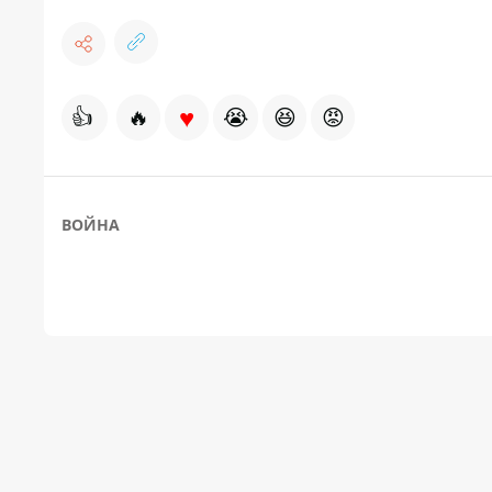
♥
👍
🔥
😭
😆
😡
ВОЙНА