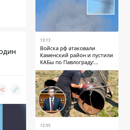
13:13
Войска рф атаковали
 один
Каменский район и пустили
КАБы по Павлограду:
пострадал мужчина, в небо
поднимается столб дыма
12:55