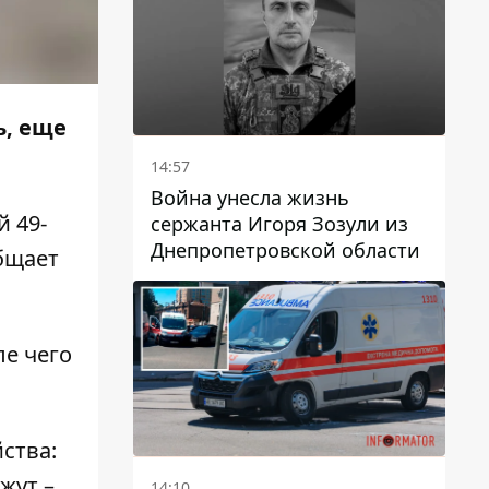
ь, еще
14:57
Война унесла жизнь
 49-
сержанта Игоря Зозули из
Днепропетровской области
бщает
ле чего
ства:
жут –
14:10