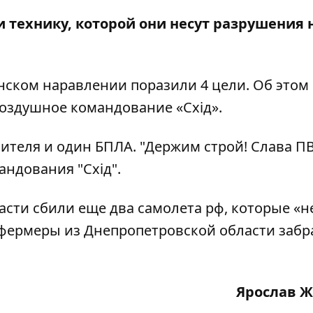
 технику, которой они несут разрушения 
нском наравлении поразили 4 цели. Об этом
воздушное командование «Схід».
бителя и один БПЛА. "Держим строй! Слава ПВ
ндования "Схід".
ласти
сбили
еще два самолета рф, которые «н
фермеры из Днепропетровской области забр
Ярослав 