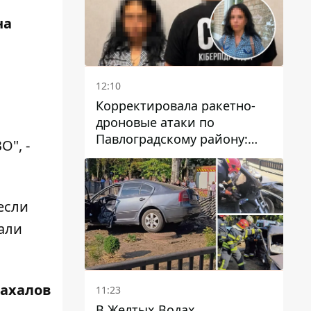
на
12:10
Корректировала ракетно-
дроновые атаки по
Павлоградскому району:
О", -
задержали вражескую
агентку
если
али
Жахалов
11:23
В Желтых Водах