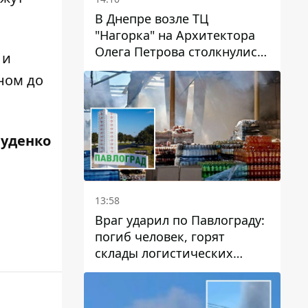
В Днепре возле ТЦ
"Нагорка" на Архитектора
Олега Петрова столкнулись
и
"скорая" и Toyota: трамваи
ном до
№5 задерживаются
Руденко
13:58
Враг ударил по Павлограду:
погиб человек, горят
склады логистических
компаний и магазина