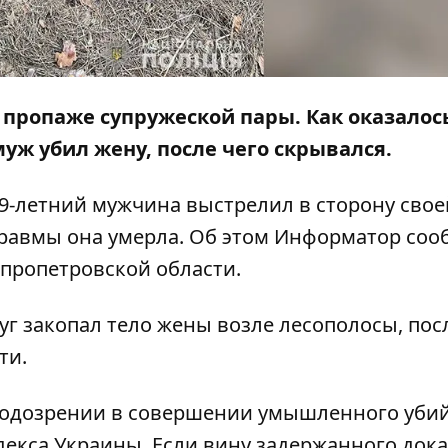
 пропаже супружеской пары. Как оказалос
 муж убил жену, после чего скрывался.
9-летний мужчина выстрелил в сторону своей
травмы она умерла. Об этом
Информатор
соо
епропетровской области.
уг закопал тело жены возле лесополосы, пос
ти.
подозрении в совершении умышленного убий
одекса Украины. Если вину задержанного дока