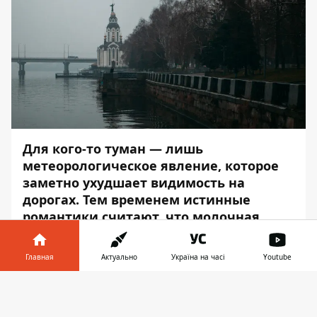
Для кого-то туман — лишь
метеорологическое явление, которое
заметно ухудшает видимость на
дорогах. Тем временем истинные
романтики считают, что молочная
дымка заметно преображает городские
пейзажи и наполняет их особой
Главная
Актуально
Україна на часі
Youtube
атмосферой.
Информатор в
Скачать
Удивительный туман опустился на город
телефоне
👉
утром, окутав каждую улочку густой белой