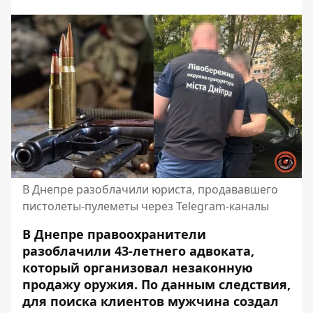
В Днепре разоблачили юриста, продававшего
пистолеты-пулеметы через Telegram-каналы
В Днепре правоохранители
разоблачили 43-летнего адвоката,
который организовал незаконную
продажу оружия. По данным следствия,
для поиска клиентов мужчина создал