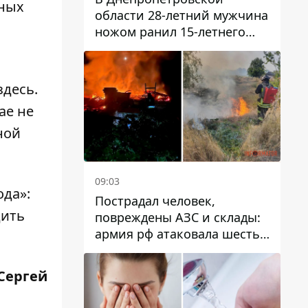
бных
области 28-летний мужчина
ножом ранил 15-летнего
парня
здесь
.
чае
не
ной
09:03
ода»:
Пострадал человек,
дить
повреждены АЗС и склады:
армия рф атаковала шесть
районов Днепропетровской
области
 Сергей