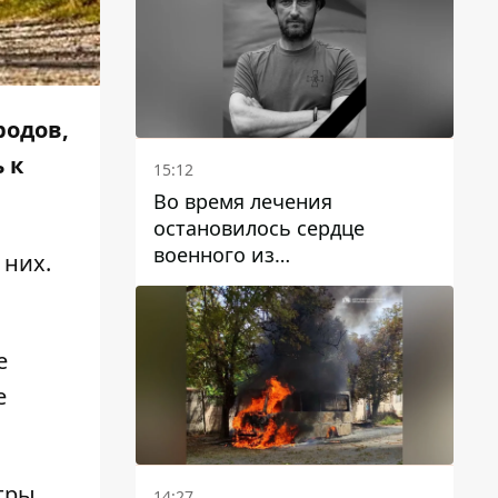
родов,
 к
15:12
Во время лечения
остановилось сердце
военного из
 них.
Днепропетровской области
Ростислава Лупашко
е
е
тры
.
14:27