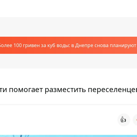
Более 100 гривен за куб воды: в Днепре снова планирую
ти помогает разместить переселенце
👍