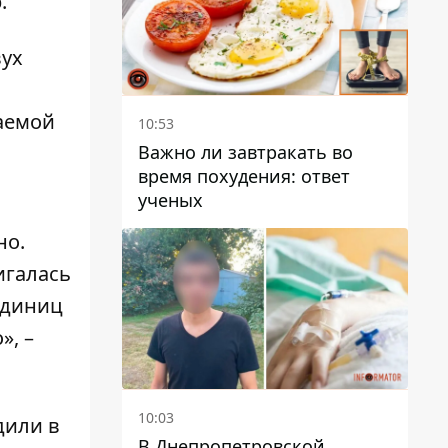
р
.
вух
ваемой
10:53
Важно ли завтракать во
время похудения: ответ
ученых
но.
игалась
единиц
», –
10:03
дили в
В Днепропетровской