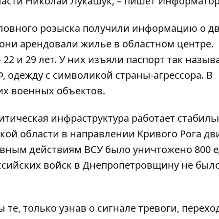
асти Николай Лукашук, – пишет
Информато
оловного розыска получили информацию о д
они арендовали жилье в областном центре.
22 и 29 лет. У них изъяли паспорт так назы
Ф, одежду с символикой страны-агрессора. В
их военных объектов.
ритическая инфраструктура работает стабиль
кой области в направлении Кривого Рога дв
ивным действиям ВСУ было уничтожено 800 
ссийских войск в Днепропетровщину не было
 те, только узнав о сигнале тревоги, перехо