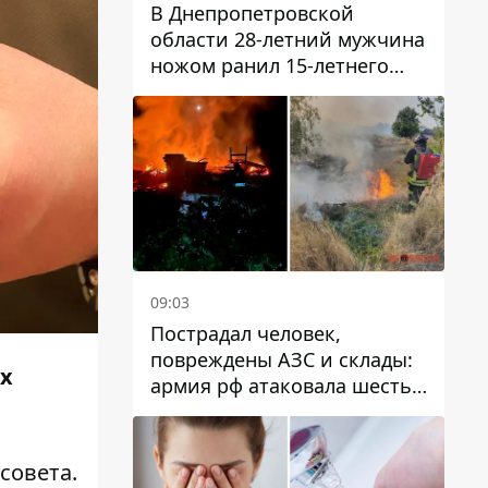
В Днепропетровской
области 28-летний мужчина
ножом ранил 15-летнего
парня
09:03
Пострадал человек,
повреждены АЗС и склады:
х
армия рф атаковала шесть
районов Днепропетровской
области
совета.