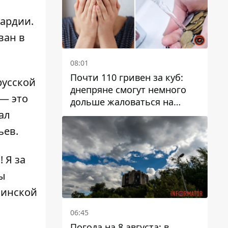
ардии.
ван в
08:01
Почти 110 гривен за куб:
русской
днепряне смогут немного
 — это
дольше жаловаться на
запланированные тарифы
ал
на воду на 2027 год
ьев.
 Я за
ны
аинской
06:45
Погода на 8 августа: в