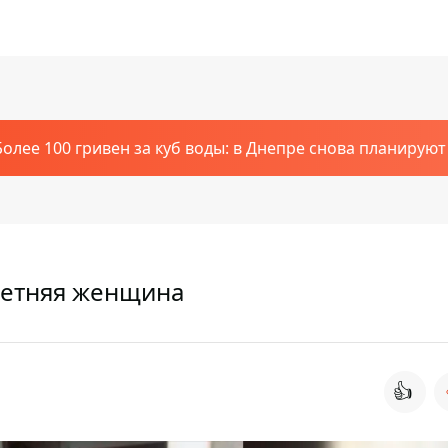
Более 100 гривен за куб воды: в Днепре снова планирую
-летняя женщина
👍