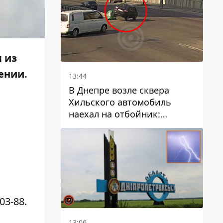
 из
ении.
13:44
В Днепре возле сквера
Хильского автомобиль
наехал на отбойник:
момент происшествия
-03-88
.
13:06