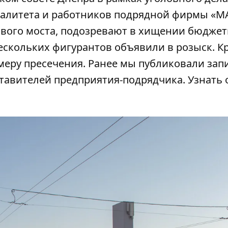
палитета и работников подрядной фирмы «М
вого моста,
подозревают в хищении бюдже
нескольких
фигурантов объявили в розыск
. К
меру пресечения. Ранее мы публиковали зап
тавителей предприятия-подрядчика. Узнать 