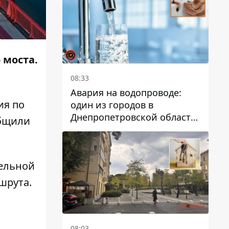
дальнейшем
 моста.
08:33
Авария на водопроводе:
ия по
один из городов в
Днепропетровской области
бщили
остался без воды
тельной
шрута.
08:03