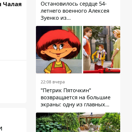
Остановилось сердце 54-
 Чалая
летнего военного Алексея
Зуенко из
Днепропетровской области
22:08 вчера
"Петрик Пяточкин"
возвращается на большие
экраны: одну из главных
ролей сыграет 9-летний
днепрянин Александр
Войтеховский
и