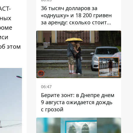
36 тысяч долларов за
АСТ-
«однушку» и 18 200 гривен
тных
за аренду: сколько стоит
роме
жилье в Днепропетровской
области
иси
об этом
06:47
Берите зонт: в Днепре днем ​​
9 августа ожидается дождь
с грозой