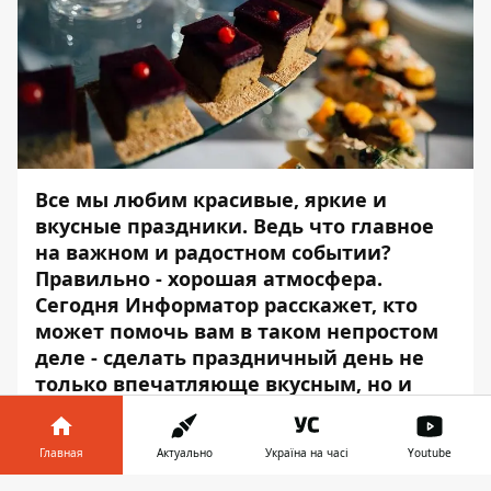
Все мы любим красивые, яркие и
вкусные праздники. Ведь что главное
на важном и радостном событии?
Правильно - хорошая атмосфера.
Сегодня Информатор расскажет, кто
может помочь вам в таком непростом
деле - сделать праздничный день не
только впечатляюще вкусным, но и
незабываемым.
Давайте знакомиться с
Dnepr Catering
Главная
Актуально
Україна на часі
Youtube
Service
- это один из первых игроков на