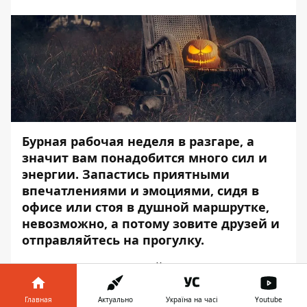
Бурная рабочая неделя в разгаре, а
значит вам понадобится много сил и
энергии. Запастись приятными
впечатлениями и эмоциями, сидя в
офисе или стоя в душной маршрутке,
невозможно, а потому зовите друзей и
отправляйтесь на прогулку.
Сегодня в Днепре пройдет достаточно
много интересных, но в тоже время
полезных
Главная
Актуально
Україна на часі
Youtube