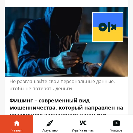
Не разглашайте свои персональные данные,
чтобы не потерять деньги
Фишинг – современный вид
мошенничества, который направлен на
незаконное завладение данными
пользователей. Так, злоумышленники
используют сайты-двойники, чтобы
Главная
Актуально
Україна на часі
Youtube