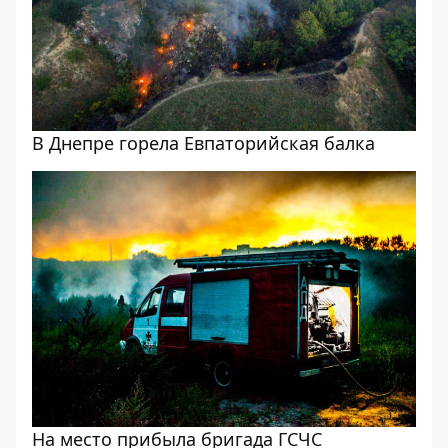
В Днепре горела Евпаторийская балка
На место прибыла бригада ГСЧС