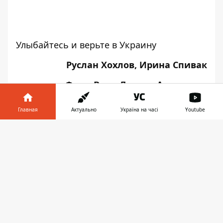
Улыбайтесь и верьте в Украину
Руслан Хохлов, Ирина Спивак
Фото: Влад Лестев, Александр
Калинчук, Денис Чубченко, Дмитрий
Щерблюк
Главная
Актуально
Україна на часі
Youtube
Информатор в
Скачать
телефоне
👉
♥
🔥
😭
😆
😡
👍
ДЕНЬ НЕЗАВИСИМОСТИ
НОВОСТИ ДНЕПРА