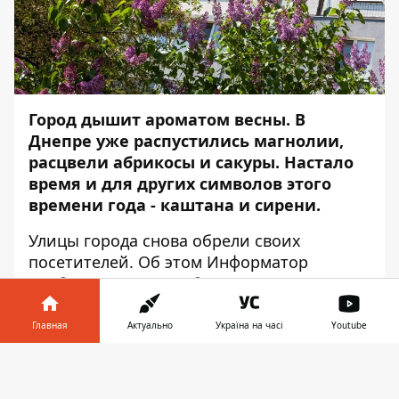
Город дышит ароматом весны. В
Днепре уже распустились
магнолии
,
расцвели
абрикосы
и
сакуры.
Настало
время и для других символов этого
времени года - каштана и сирени.
Улицы города снова обрели своих
посетителей. Об этом
Информатор
сообщает с места события.
Instagram уже подготовился к тоннам
Главная
Актуально
Україна на часі
Youtube
снимков, которые будут постить
представительницы слабого пола,
Информатор в
Скачать
всячески обыгрывая наличие цветов в
телефоне
👉