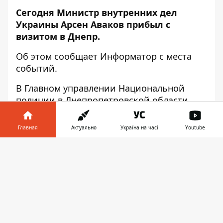
Сегодня Министр внутренних дел
Украины Арсен Аваков прибыл с
визитом в Днепр.
Об этом сообщает
Информатор
с места
событий.
В Главном управлении Национальной
полиции в Днепропетровской области
Министр Аваков вместе с мэром Днепра
Борисом Филатовым наблюдали за
Главная
Актуально
Україна на часі
Youtube
работой нового ситуационного центра.
Информатор в
Скачать
Правоохранители рассказали и показали
телефоне
👉
как и с помощью каких средств могут
быстро реагировать и оперативно решать
те или иные проблемы и чрезвычайные
происшествия.