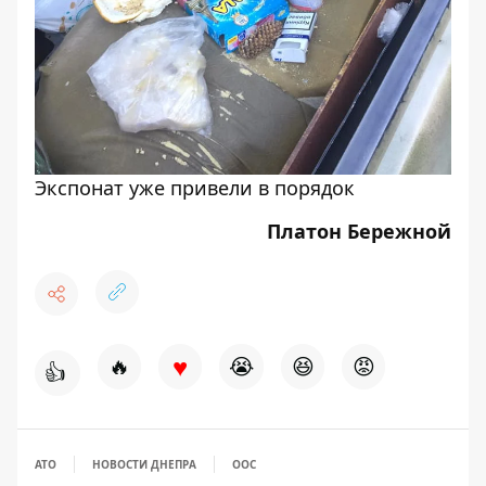
Экспонат уже привели в порядок
Платон Бережной
♥
🔥
😭
😆
😡
👍
АТО
НОВОСТИ ДНЕПРА
ООС