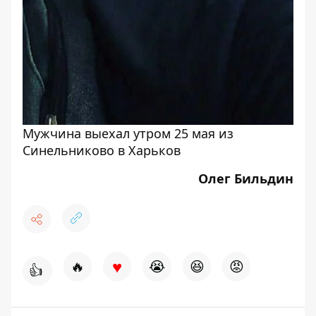
Мужчина выехал утром 25 мая из
Синельниково в Харьков
Олег Бильдин
♥
🔥
😭
😆
😡
👍