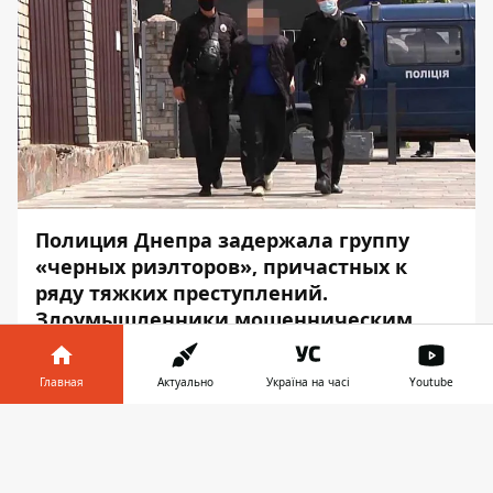
Полиция Днепра задержала группу
«черных риэлторов», причастных к
ряду тяжких преступлений.
Злоумышленники мошенническим
путем получили право собственности
на недвижимость и незаконно
Главная
Актуально
Україна на часі
Youtube
удерживали потерпевших в
собственных домах.
Информатор в
Скачать
телефоне
👉
Сотрудники Днепровского отдела полиции