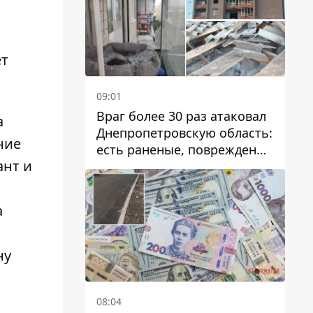
ет
09:01
Враг более 30 раз атаковал
а
Днепропетровскую область:
ние
есть раненые, повреждены
ант и
лицей, дома и предприятия
а
ну
08:04