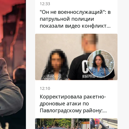
12:33
"Он не военнослужащий": в
патрульной полиции
показали видео конфликта
с мужчиной без ноги на
проспекте Поля в Днепре
12:10
Корректировала ракетно-
дроновые атаки по
Павлоградскому району:
задержали вражескую
агентку