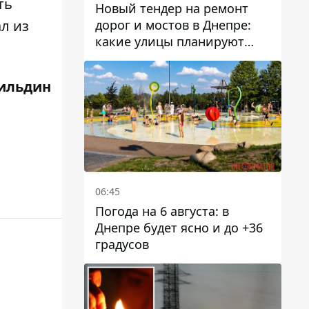
ть
Новый тендер на ремонт
дорог и мостов в Днепре:
ал
из
какие улицы планируют
обновить и сколько
десятков миллионов гривен
ильдин
на это хотят потратить
06:45
Погода на 6 августа: в
Днепре будет ясно и до +36
градусов