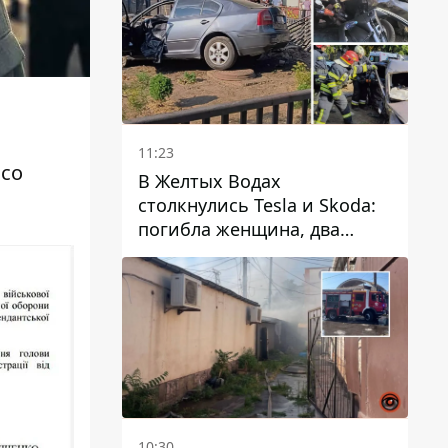
11:23
со
В Желтых Водах
столкнулись Tesla и Skoda:
погибла женщина, два
человека пострадали
10:30