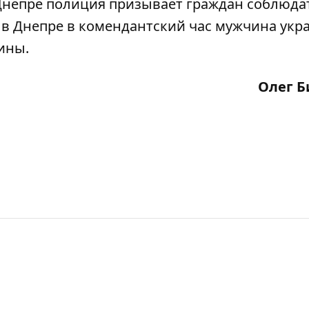
 Днепре полиция
призывает
граждан соблюда
о в Днепре в комендантский час мужчина
укр
ины.
Олег Б