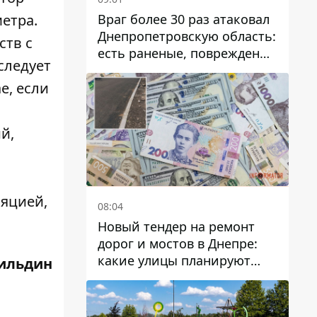
Враг более 30 раз атаковал
етра.
Днепропетровскую область:
ств с
есть раненые, повреждены
следует
лицей, дома и предприятия
е, если
й,
яцией,
08:04
Новый тендер на ремонт
дорог и мостов в Днепре:
какие улицы планируют
ильдин
обновить и сколько
десятков миллионов гривен
на это хотят потратить