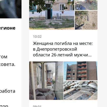
егионе
10:02
Женщина погибла на месте:
в Днепропетровской
области 26-летний мужчина
том
избил трех человек
овета.
металлическим предметом
работа
атор
09:01