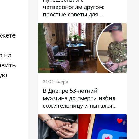
четвероногим другом:
простые советы для
поездок с животными
ожете
а на
авить
ную
21:21 вчера
В Днепре 53-летний
мужчина до смерти избил
сожительницу и пытался
скрыть преступление:
детали