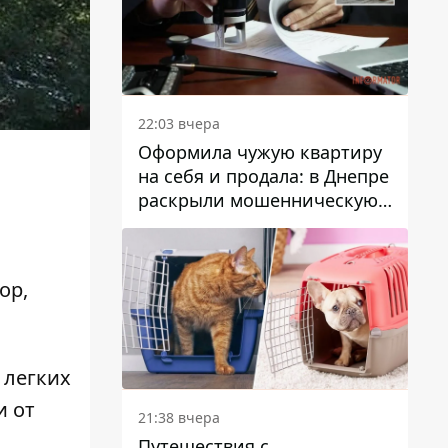
22:03 вчера
Оформила чужую квартиру
на себя и продала: в Днепре
раскрыли мошенническую
схему с недвижимостью
ор
,
 легких
и от
21:38 вчера
Путешествия с