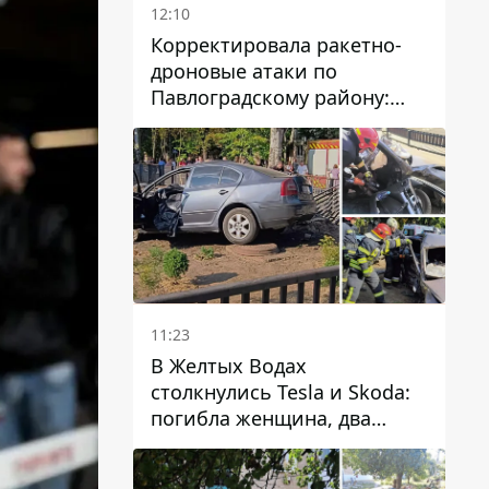
12:10
Корректировала ракетно-
дроновые атаки по
Павлоградскому району:
задержали вражескую
агентку
11:23
В Желтых Водах
столкнулись Tesla и Skoda:
погибла женщина, два
человека пострадали