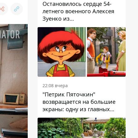
Остановилось сердце 54-
летнего военного Алексея
Зуенко из
Днепропетровской области
22:08 вчера
"Петрик Пяточкин"
возвращается на большие
экраны: одну из главных
ролей сыграет 9-летний
днепрянин Александр
Войтеховский