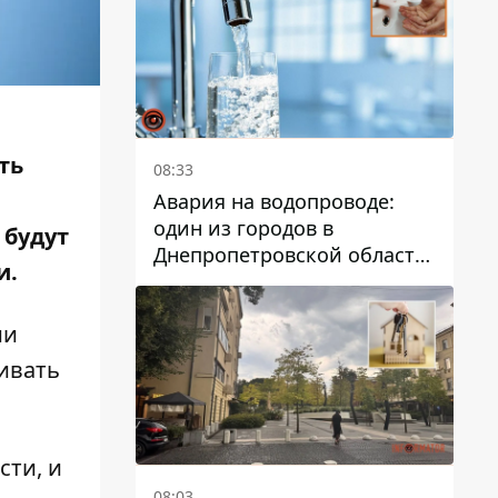
дальнейшем
ть
08:33
Авария на водопроводе:
один из городов в
 будут
Днепропетровской области
и.
остался без воды
ии
ивать
сти, и
08:03