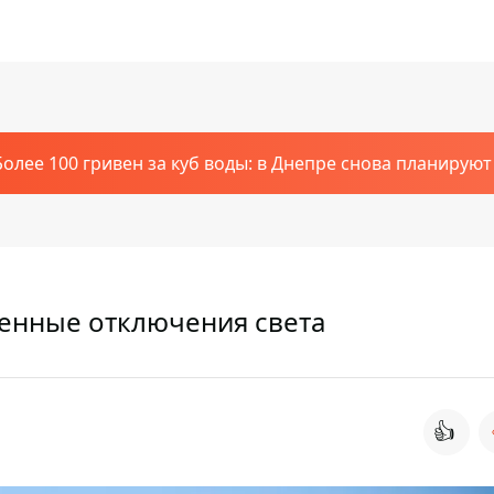
Более 100 гривен за куб воды: в Днепре снова планирую
ренные отключения света
👍