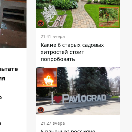
21:41 вчера
Какие 6 старых садовых
хитростей стоит
попробовать
льтате
ия
о
о
21:27 вчера
5 раненых: россияне