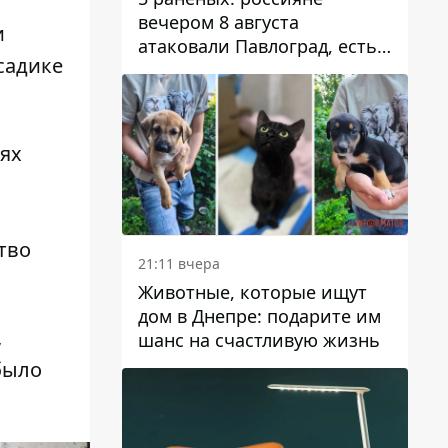
вечером 8 августа
и
атаковали Павлоград, есть
садике
возгорание
ях
тво
21:11 вчера
Животные, которые ищут
дом в Днепре: подарите им
,
шанс на счастливую жизнь
было