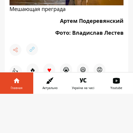
Мешающая преграда
Артем Подеревянский
Фото: Владислав Лестев
♥
🔥
😭
😆
😡
👍
Главная
Актуально
Україна на часі
Youtube
ДТП
ДНЕПР
НОВОСТИ ДНЕПРА
ПАТРУЛЬНАЯ ПОЛИЦИЯ
Информатор в
Скачать
телефоне
👉