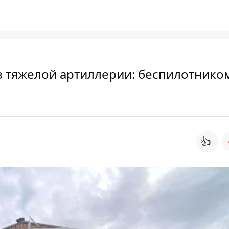
з тяжелой артиллерии: беспилотнико
👍