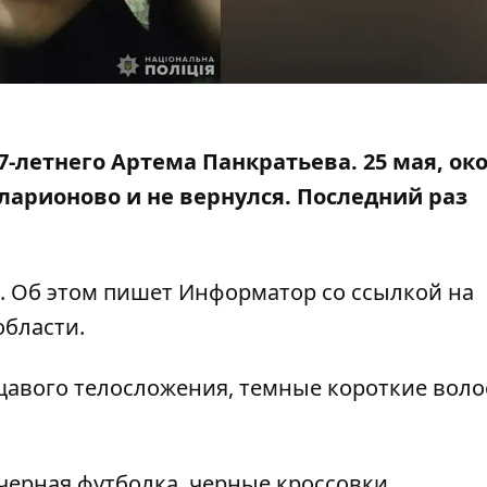
-летнего Артема Панкратьева. 25 мая, ок
лларионово и не вернулся. Последний раз
о. Об этом пишет Информатор со ссылкой на
области
.
щавого телосложения, темные короткие воло
ерная футболка, черные кроссовки.