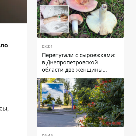
оло
08:01
Перепутали с сыроежками:
в Днепропетровской
области две женщины
отравились грибами
сы,
06:45