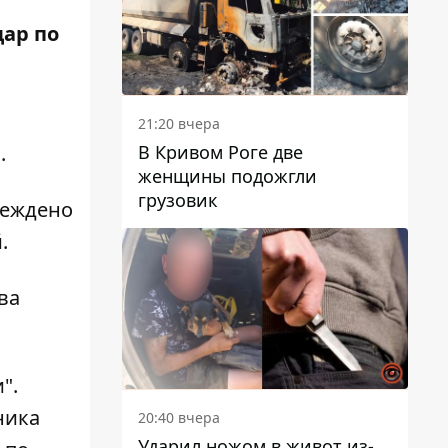
дар по
21:20 вчера
В Кривом Роге две
а
.
женщины подожгли
грузовик
реждено
й.
ва
и"
.
ника
20:40 вчера
Ударил ножом в живот из-