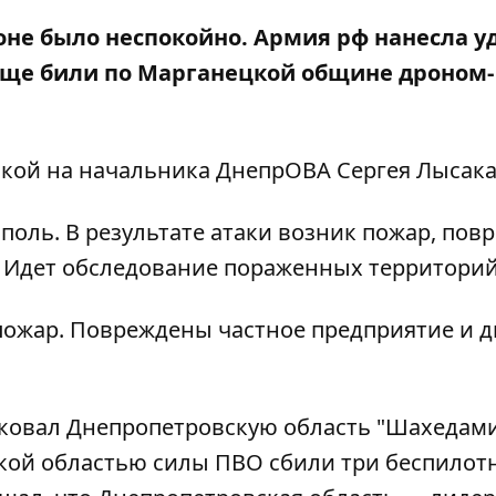
не было неспокойно. Армия рф нанесла у
Еще били по Марганецкой общине дроном-
лкой на
начальника ДнепрОВА Сергея Лысак
ополь. В результате атаки возник пожар, пов
. Идет обследование пораженных территори
пожар. Повреждены частное предприятие и д
аковал Днепропетровскую область "Шахедам
кой областью силы ПВО сбили три беспилот