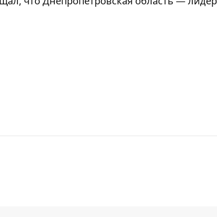
бщал, что Днепропетровская область —
лидер