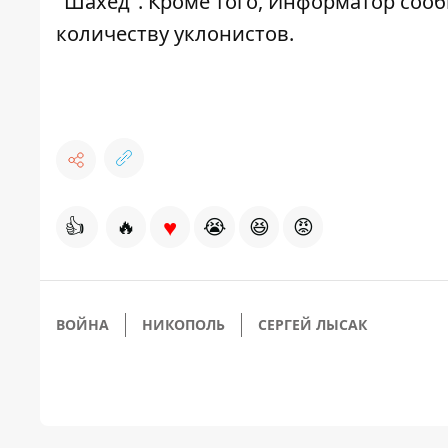
"Шахед"
. Кроме того, Информатор соо
количеству уклонистов
.
♥
👍
🔥
😭
😆
😡
ВОЙНА
НИКОПОЛЬ
СЕРГЕЙ ЛЫСАК