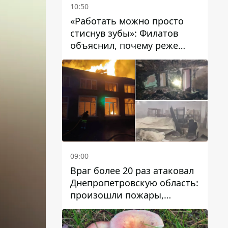
10:50
«Работать можно просто
стиснув зубы»: Филатов
объяснил, почему реже
пишет в соцсетях и
раскритиковал медийность
чиновников
09:00
Враг более 20 раз атаковал
Днепропетровскую область:
произошли пожары,
повреждены дома,
инфраструктура и авто