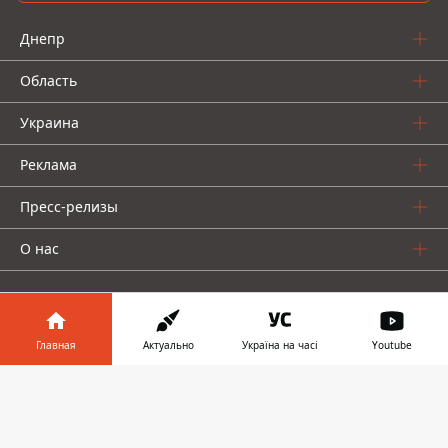
Днепр
Область
Украина
Реклама
Пресс-релизы
О нас
Главная
Актуально
Україна на часі
Youtube
Информатор в
Информатор проекты
Скачать
телефоне
👉
Информатор
Информатор
Информатор