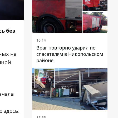
сь без
16:14
Враг повторно ударил по
ных на
спасателям в Никопольском
районе
очной
ачала
те
здесь
.
15:55