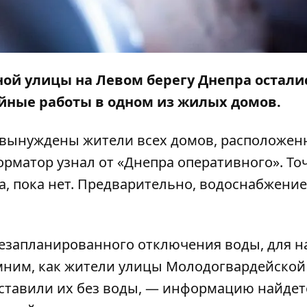
дной улицы на Левом берегу Днепра остали
йные работы в одном из жилых домов.
 вынуждены жители всех домов, расположен
орматор
узнал от «
Днепра оперативного»
. Т
а, пока нет. Предварительно, водоснабжение
незапланированного отключения воды, для н
омним, как жители улицы Молодогвардейской
 оставили их без воды, — информацию найде