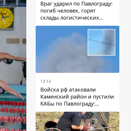
Враг ударил по Павлограду:
погиб человек, горят
склады логистических
компаний и магазина
13:13
Войска рф атаковали
Каменский район и пустили
КАБы по Павлограду:
пострадал мужчина, в небо
поднимается столб дыма