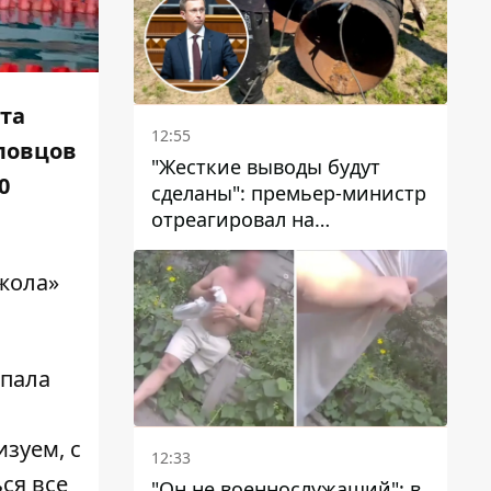
та
12:55
пловцов
"Жесткие выводы будут
0
сделаны": премьер-министр
отреагировал на
несколькодневное
отсутствие воды в Марганце
жола»
ыпала
зуем, с
12:33
ся все
"Он не военнослужащий": в