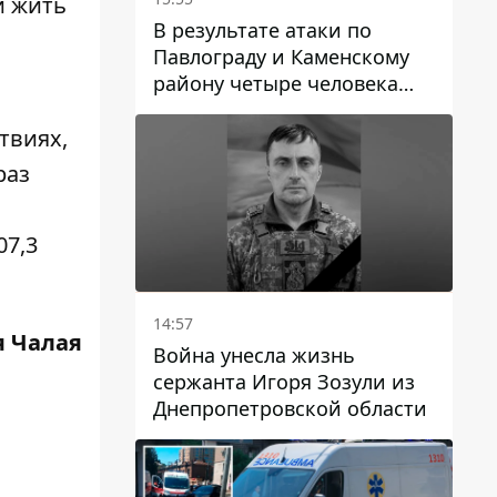
и жить
В результате атаки по
Павлограду и Каменскому
району четыре человека
погибли, семеро получили
ранения
твиях,
раз
07,3
14:57
 Чалая
Война унесла жизнь
сержанта Игоря Зозули из
Днепропетровской области