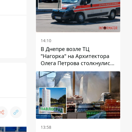
14:10
В Днепре возле ТЦ
"Нагорка" на Архитектора
Олега Петрова столкнулись
"скорая" и Toyota: трамваи
№5 задерживаются
13:58