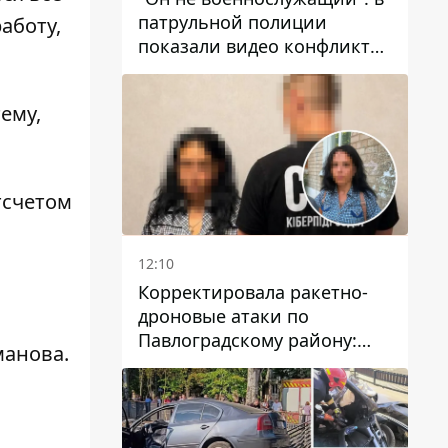
патрульной полиции
аботу,
показали видео конфликта
с мужчиной без ноги на
проспекте Поля в Днепре
ему,
тсчетом
12:10
Корректировала ракетно-
дроновые атаки по
Павлоградскому району:
манова.
задержали вражескую
агентку