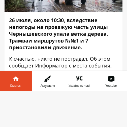
26 июля, около 10:30, вследствие
непогоды на проезжую часть улицы
Чернышевского упала ветка дерева.
Трамваи маршрутов №№1 и 7
приостановили движение.
К счастью, никто не пострадал. Об этом
сообщает
Информатор
с места события.
Упавшая ветка перегородила пути в обе
стороны: трамваи выстроились в очередь,
Главная
Актуально
Україна на часі
Youtube
автомобили объезжали этот участок
через другие улицы.
Информатор в
Скачать
телефоне
👉
Коммунальные службы среагировали
быстро и освободили дорогу. Части
распиленной ветки остались лежать на