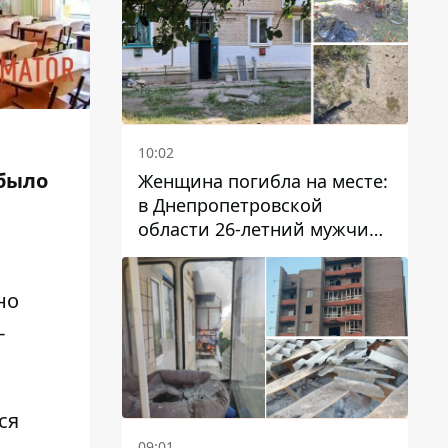
10:02
 было
Женщина погибла на месте:
в Днепропетровской
области 26-летний мужчина
избил трех человек
металлическим предметом
но
-
ся
09:01