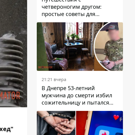
четвероногим другом:
простые советы для
поездок с животными
21:21 вчера
В Днепре 53-летний
мужчина до смерти избил
сожительницу и пытался
скрыть преступление:
детали
хед"