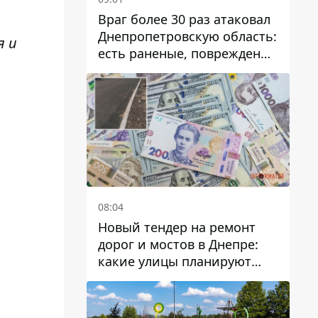
Враг более 30 раз атаковал
Днепропетровскую область:
я и
есть раненые, повреждены
лицей, дома и предприятия
08:04
Новый тендер на ремонт
дорог и мостов в Днепре:
какие улицы планируют
обновить и сколько
десятков миллионов гривен
на это хотят потратить