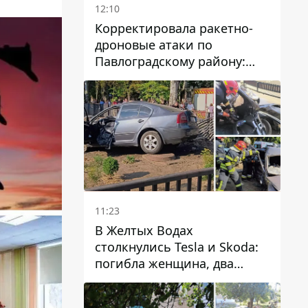
12:10
Корректировала ракетно-
дроновые атаки по
Павлоградскому району:
задержали вражескую
агентку
11:23
В Желтых Водах
столкнулись Tesla и Skoda:
погибла женщина, два
человека пострадали