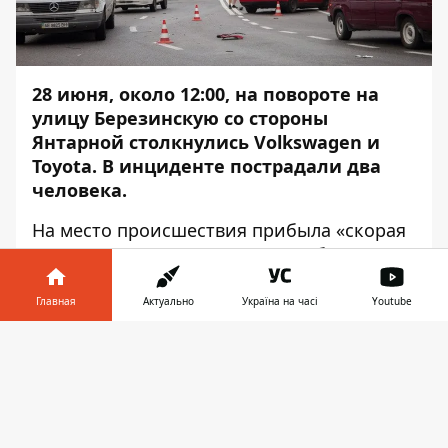
28 июня, около 12:00, на повороте на
улицу Березинскую со стороны
Янтарной столкнулись Volkswagen и
Toyota. В инциденте пострадали два
человека.
На место происшествия прибыла «скорая
помощь» и патруль полиции. Об этом
Информатор
сообщает с места события.
Главная
Актуально
Україна на часі
Youtube
Volkswagen двигался по улице Марии
Лисиченко в сторону Березинской, Toyota
Информатор в
Скачать
ехала ему навстречу. На повороте,
телефоне
👉
напротив магазина "АТБ", автомобили
столкнулись. В инциденте пострадала
пассажир Toyota, девушку